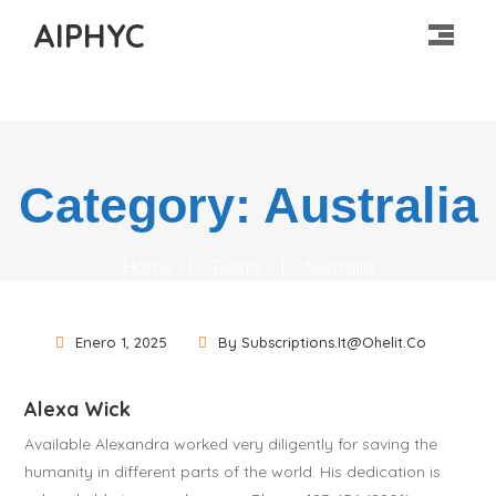
AIPHYC
Category: Australia
Home
|
Teams
|
Australia
Enero 1, 2025
By Subscriptions.it@ohelit.co
Alexa Wick
Available Alexandra worked very diligently for saving the
humanity in different parts of the world. His dedication is