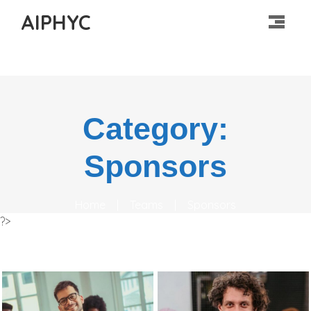
AIPHYC
Category:
Sponsors
Home
|
Teams
|
Sponsors
?>