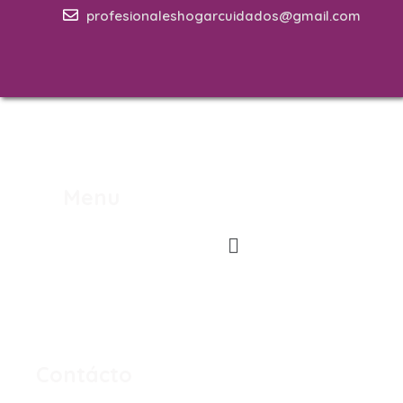
profesionaleshogarcuidados@gmail.com
Menu
Contácto