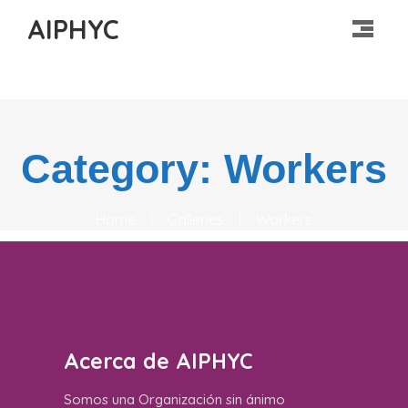
AIPHYC
Category: Workers
Home
|
Galleries
|
Workers
Acerca de AIPHYC
Somos una Organización sin ánimo