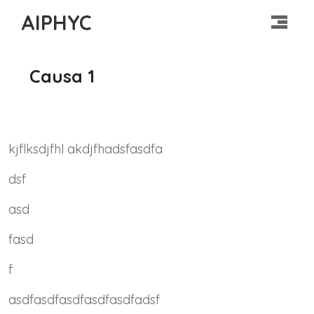
AIPHYC
Causa 1
kjflksdjfhl akdjfhadsfasdfa
dsf
asd
fasd
f
asdfasdfasdfasdfasdfadsf